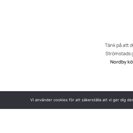
Tänk på att du
Strömstads gä
Nordby k
Vi använder cookies för att säkerställa att vi ger dig 
När du hittat 
dåligt väde