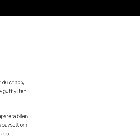
r du snabb,
elgutflykten
reparera bilen
ch oavsett om
redo.