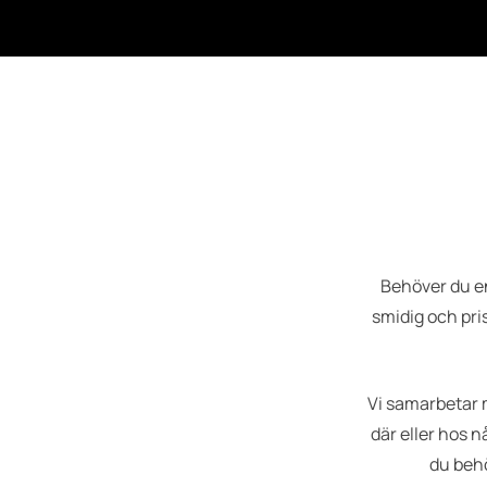
Behöver du en
smidig och pri
Vi samarbetar
där eller hos n
du behö