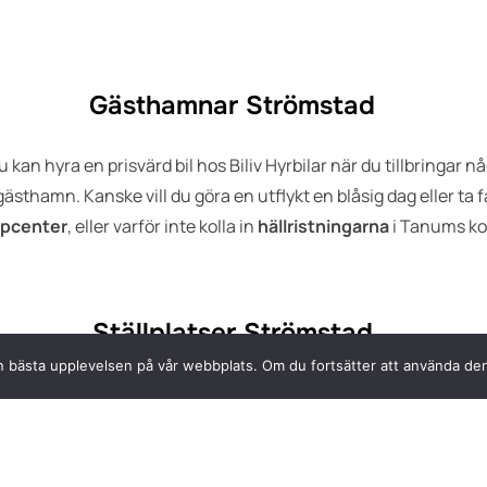
Gästhamnar Strömstad
 kan hyra en prisvärd bil hos Biliv Hyrbilar när du tillbringar nå
sthamn. Kanske vill du göra en utflykt en blåsig dag eller ta fa
öpcenter
, eller varför inte kolla in
hällristningarna
i Tanums 
Ställplatser Strömstad
den bästa upplevelsen på vår webbplats. Om du fortsätter att använda den
en perfekt ställplats för din husbil vill du inte lämna den bara fö
r en dag. Hyr en bil hos Biliv Hyrbilar och utforska närområdet, åk
köpcenter eller upptäck kustsamhällena söder ut.