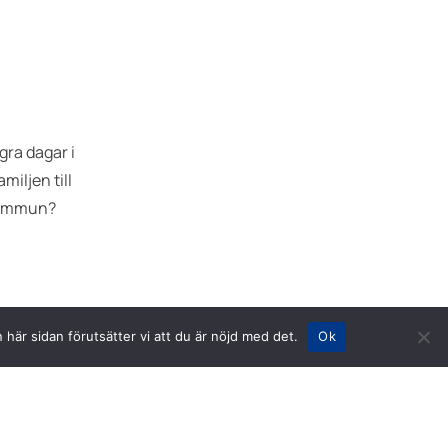
gra dagar i
miljen till
kommun?
 här sidan förutsätter vi att du är nöjd med det.
Ok
r att det är
 till ett